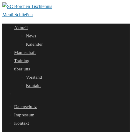
Zum
Inhalt
Menü
Schließen
springen
Aktuell
News
Kalender
Mannschaft
Training
über uns
Vorstand
Kontakt
Website-
Suche
Datenschutz
umschalten
Impressum
Kontakt