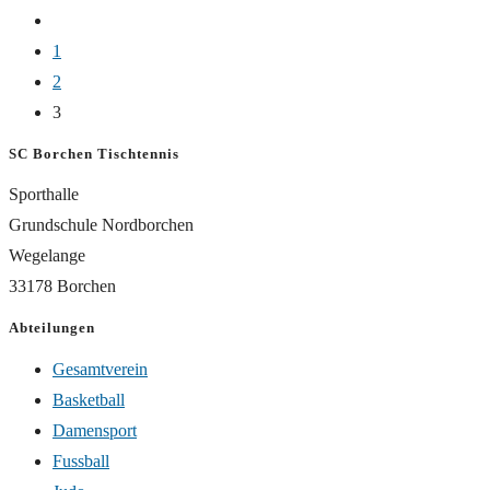
Hahn
Zur
Vereinsmeister
vorherigen
1
2016
Seite
2
3
SC Borchen Tischtennis
Sporthalle
Grundschule Nordborchen
Wegelange
33178 Borchen
Abteilungen
Gesamtverein
Basketball
Damensport
Fussball