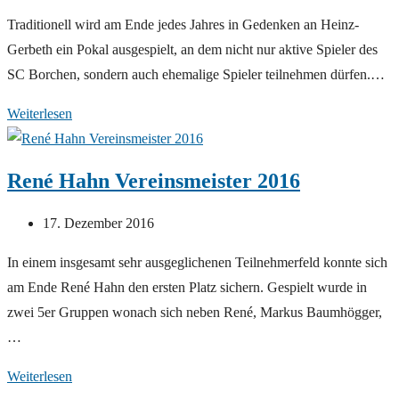
veröffentlicht:
Traditionell wird am Ende jedes Jahres in Gedenken an Heinz-
Gerbeth ein Pokal ausgespielt, an dem nicht nur aktive Spieler des
SC Borchen, sondern auch ehemalige Spieler teilnehmen dürfen.…
Thomas
Weiterlesen
Hoffmeister
gewinnt
René Hahn Vereinsmeister 2016
den
Gerbeth-
Beitrag
17. Dezember 2016
Pokal
veröffentlicht:
In einem insgesamt sehr ausgeglichenen Teilnehmerfeld konnte sich
am Ende René Hahn den ersten Platz sichern. Gespielt wurde in
zwei 5er Gruppen wonach sich neben René, Markus Baumhögger,
…
René
Weiterlesen