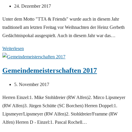
Beitrag
24. Dezember 2017
veröffentlicht:
Unter dem Motto "TTA & Friends" wurde auch in diesem Jahr
traditionell am letzten Freitag vor Weihnachten der Heinz Gerbeth
Gedächtnispokal ausgespielt. Auch in diesem Jahr war das…
Hoffmeister
Weiterlesen
verteidigt
Heinz-
Gemeindemeisterschaften 2017
Gerbeth-
Pokal
Beitrag
5. November 2017
veröffentlicht:
Herren Einzel:1. Mike Stohldreier (RW Alfen)2. Mirco Lipsmeyer
(RW Alfen)3. Jürgen Schütte (SC Borchen) Herren Doppel:1.
Lipsmeyer/Lipsmeyer (RW Alfen)2. Stohldreier/Framme (RW
Alfen) Herren D - Einzel:1. Pascal Rochell…