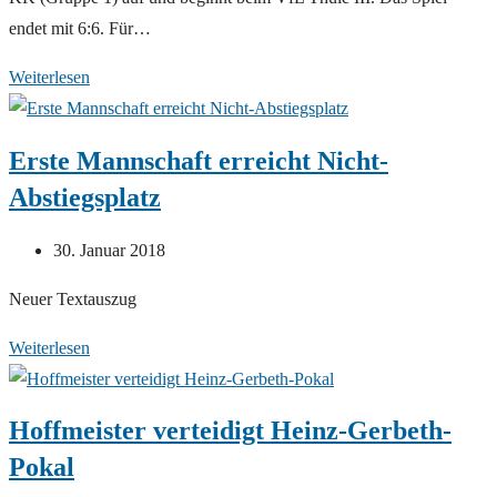
endet mit 6:6. Für…
SC
Weiterlesen
Borchen
:
Erste Mannschaft erreicht Nicht-
VfL
Abstiegsplatz
Thüle
III
Beitrag
30. Januar 2018
(6:6)
veröffentlicht:
Neuer Textauszug
Erste
Weiterlesen
Mannschaft
erreicht
Hoffmeister verteidigt Heinz-Gerbeth-
Nicht-
Pokal
Abstiegsplatz