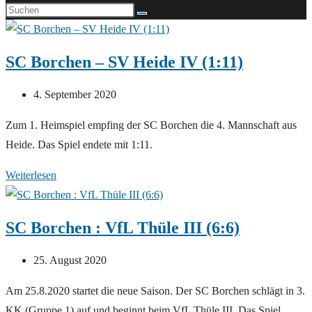
SC Borchen – SV Heide IV (1:11)
Beitrag
4. September 2020
veröffentlicht:
Zum 1. Heimspiel empfing der SC Borchen die 4. Mannschaft aus
Heide. Das Spiel endete mit 1:11.
SC
Weiterlesen
Borchen
–
SC Borchen : VfL Thüle III (6:6)
SV
Heide
Beitrag
25. August 2020
IV
veröffentlicht:
Am 25.8.2020 startet die neue Saison. Der SC Borchen schlägt in 3.
(1:11)
KK (Gruppe 1) auf und beginnt beim VfL Thüle III. Das Spiel