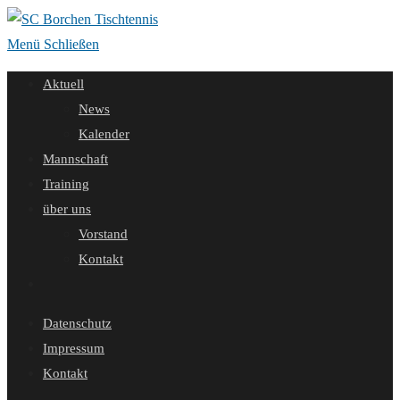
Zum
Inhalt
Menü
Schließen
springen
Aktuell
News
Kalender
Mannschaft
Training
über uns
Vorstand
Kontakt
Website-
Suche
Datenschutz
umschalten
Impressum
Kontakt