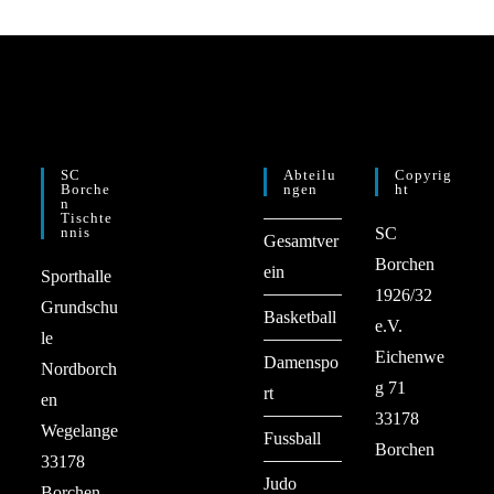
SC
Abteilu
Copyrig
Borche
Ngen
Ht
N
Tischte
Nnis
SC
Gesamtver
Borchen
ein
Sporthalle
1926/32
Grundschu
Basketball
e.V.
le
Eichenwe
Damenspo
Nordborch
g 71
rt
en
33178
Wegelange
Fussball
Borchen
33178
Judo
Borchen