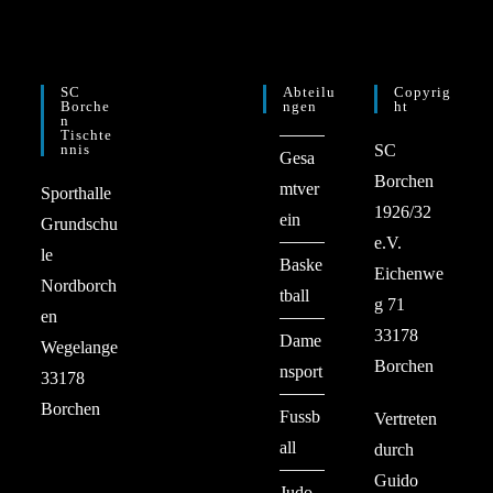
SC
Abteilu
Copyrig
Borche
Ngen
Ht
N
Tischte
Nnis
SC
Gesa
Borchen
mtver
Sporthalle
1926/32
ein
Grundschu
e.V.
le
Baske
Eichenwe
Nordborch
tball
g 71
en
33178
Dame
Wegelange
Borchen
nsport
33178
Borchen
Fussb
Vertreten
all
durch
Guido
Judo