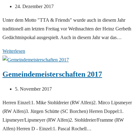
Beitrag
24. Dezember 2017
veröffentlicht:
Unter dem Motto "TTA & Friends" wurde auch in diesem Jahr
traditionell am letzten Freitag vor Weihnachten der Heinz Gerbeth
Gedächtnispokal ausgespielt. Auch in diesem Jahr war das…
Hoffmeister
Weiterlesen
verteidigt
Heinz-
Gemeindemeisterschaften 2017
Gerbeth-
Pokal
Beitrag
5. November 2017
veröffentlicht:
Herren Einzel:1. Mike Stohldreier (RW Alfen)2. Mirco Lipsmeyer
(RW Alfen)3. Jürgen Schütte (SC Borchen) Herren Doppel:1.
Lipsmeyer/Lipsmeyer (RW Alfen)2. Stohldreier/Framme (RW
Alfen) Herren D - Einzel:1. Pascal Rochell…