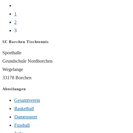
Hahn
Zur
Vereinsmeister
vorherigen
1
2016
Seite
2
3
SC Borchen Tischtennis
Sporthalle
Grundschule Nordborchen
Wegelange
33178 Borchen
Abteilungen
Gesamtverein
Basketball
Damensport
Fussball