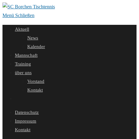
Zum
Inhalt
Menü
Schließen
springen
Aktuell
News
Kalender
Mannschaft
Training
über uns
Vorstand
Kontakt
Website-
Suche
Datenschutz
umschalten
Impressum
Kontakt