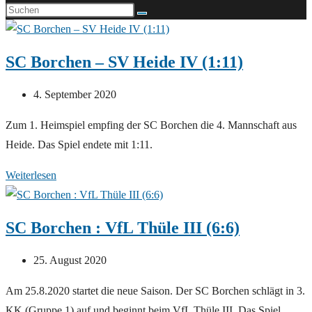
SC Borchen – SV Heide IV (1:11)
Beitrag
4. September 2020
veröffentlicht:
Zum 1. Heimspiel empfing der SC Borchen die 4. Mannschaft aus
Heide. Das Spiel endete mit 1:11.
SC
Weiterlesen
Borchen
–
SC Borchen : VfL Thüle III (6:6)
SV
Heide
Beitrag
25. August 2020
IV
veröffentlicht:
Am 25.8.2020 startet die neue Saison. Der SC Borchen schlägt in 3.
(1:11)
KK (Gruppe 1) auf und beginnt beim VfL Thüle III. Das Spiel