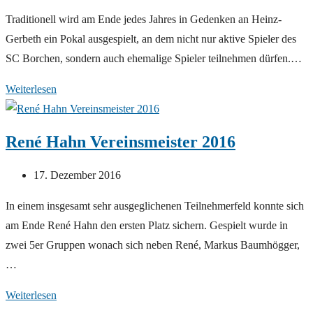
veröffentlicht:
Traditionell wird am Ende jedes Jahres in Gedenken an Heinz-
Gerbeth ein Pokal ausgespielt, an dem nicht nur aktive Spieler des
SC Borchen, sondern auch ehemalige Spieler teilnehmen dürfen.…
Thomas
Weiterlesen
Hoffmeister
gewinnt
René Hahn Vereinsmeister 2016
den
Gerbeth-
Beitrag
17. Dezember 2016
Pokal
veröffentlicht:
In einem insgesamt sehr ausgeglichenen Teilnehmerfeld konnte sich
am Ende René Hahn den ersten Platz sichern. Gespielt wurde in
zwei 5er Gruppen wonach sich neben René, Markus Baumhögger,
…
René
Weiterlesen