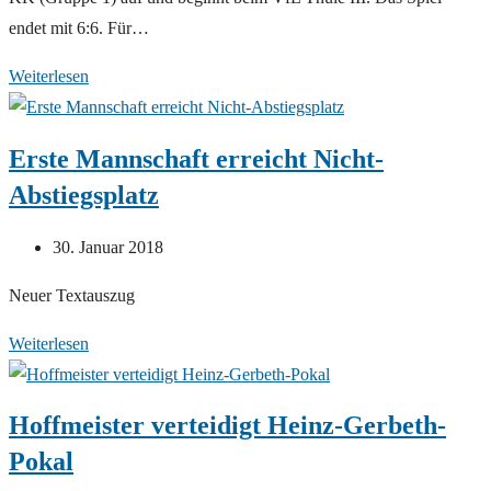
endet mit 6:6. Für…
SC
Weiterlesen
Borchen
:
Erste Mannschaft erreicht Nicht-
VfL
Abstiegsplatz
Thüle
III
Beitrag
30. Januar 2018
(6:6)
veröffentlicht:
Neuer Textauszug
Erste
Weiterlesen
Mannschaft
erreicht
Hoffmeister verteidigt Heinz-Gerbeth-
Nicht-
Pokal
Abstiegsplatz